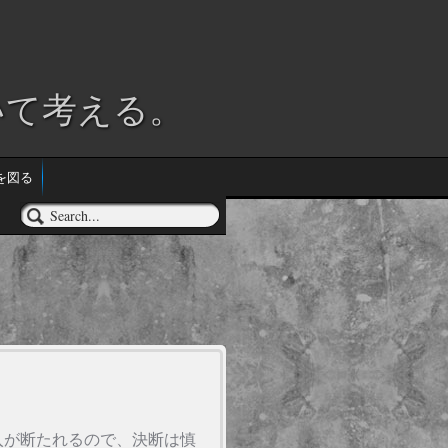
。
いて考える。
を図る
入が断たれるので、決断は慎