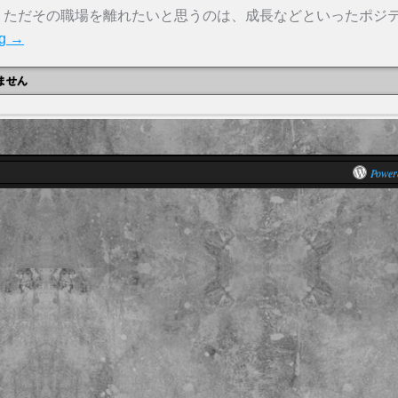
。ただその職場を離れたいと思うのは、成長などといったポジ
ng
→
ません
Power