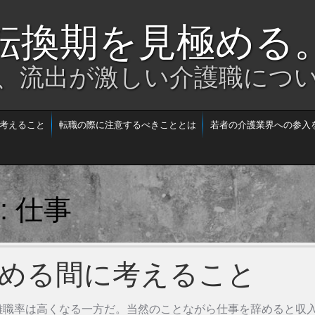
転換期を見極める
、流出が激しい介護職につ
考えること
転職の際に注意するべきこととは
若者の介護業界への参入
仕事
s:
める間に考えること
離職率は高くなる一方だ。当然のことながら仕事を辞めると収