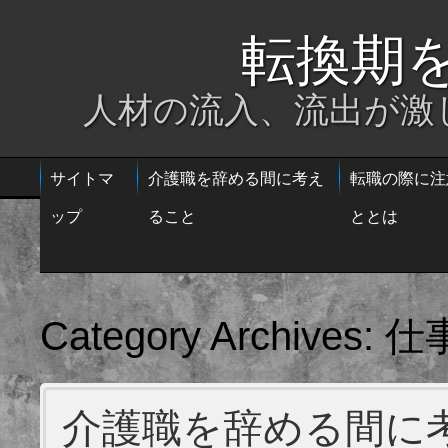
転換期
人材の流入、流出が激
サイトマ
介護職を辞める間に考え
転職の際に注
ップ
ること
ととは
仕
Category Archives:
介護職を辞める間に